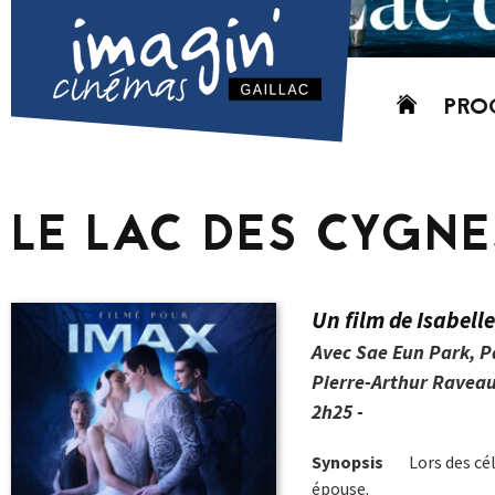
Aller
PRO
au
contenu
AUJO
CETT
LE LAC DES CYGNE
PROC
GRIL
P
Un film de Isabelle
PD
Avec Sae Eun Park, P
Pierre-Arthur Raveau
2h25 -
Synopsis
Lors des cél
épouse.