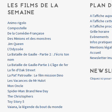
LES FILMS DE LA
PLAN D
SEMAINE
A l’affiche aujo
A l’affiche ce
Animo rigolo
A l’affiche pr
Compostelle
Grille horaire
De la Comédie-Française
Evènements
Des Minions et des monstres
Infos pratique
Jim Queen
Mentions léga
L'Odyssée
Accueil
La Bataille de Gaulle - Partie 2 : J'écris ton
Newsletter Im
nom
La Bataille de Gaulle-Partie 1-L'âge de fer
NEWSL
La fin d'Oak Street
La Pat' Patrouille : Le film mission Dino
Cliquez ici pour 
Les Vacances de Mr Hulot
Mon Oncle
Spider-Man: Brand New Day
The Christophers
Toy Story 5
Vaiana, la légende du bout du monde