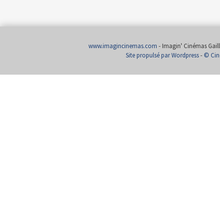
www.imagincinemas.com
- Imagin' Cinémas Gailla
Site propulsé par Wordpress
-
© Cin