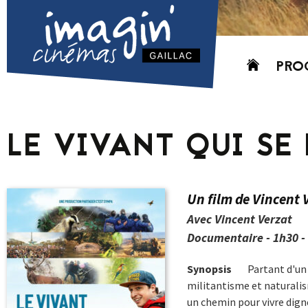
Aller
PRO
au
contenu
AUJO
CETT
LE VIVANT QUI SE
PROC
GRIL
P
Un film de Vincent 
PD
Avec Vincent Verzat
Documentaire - 1h30 -
Synopsis
Partant d'un 
militantisme et naturalis
un chemin pour vivre digne