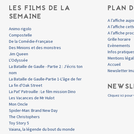
LES FILMS DE LA
PLAN D
SEMAINE
A l’affiche aujo
A l’affiche ce
Animo rigolo
A l’affiche pr
Compostelle
Grille horaire
De la Comédie-Française
Evènements
Des Minions et des monstres
Infos pratique
Jim Queen
Mentions léga
L'Odyssée
Accueil
La Bataille de Gaulle - Partie 2 : J'écris ton
Newsletter Im
nom
La Bataille de Gaulle-Partie 1-L'âge de fer
NEWSL
La fin d'Oak Street
La Pat' Patrouille : Le film mission Dino
Cliquez ici pour 
Les Vacances de Mr Hulot
Mon Oncle
Spider-Man: Brand New Day
The Christophers
Toy Story 5
Vaiana, la légende du bout du monde