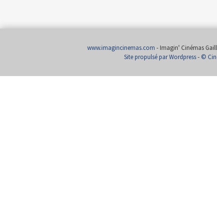
www.imagincinemas.com
- Imagin' Cinémas Gailla
Site propulsé par Wordpress
-
© Cin