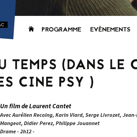
Aller
PROGRAMME
EVÈNEMENTS
au
contenu
AUJOURD’HUI
CETTE SEMAINE
DU TEMPS (DANS LE 
PROCHAINEMENT
GRILLE HORAIRE
S CINE PSY )
PROGRAMME
PDF
Un film de Laurent Cantet
Avec Aurélien Recoing, Karin Viard, Serge Livrozet, Jea
Mangeot, Didier Perez, Philippe Jouannet
Drame - 2h12 -