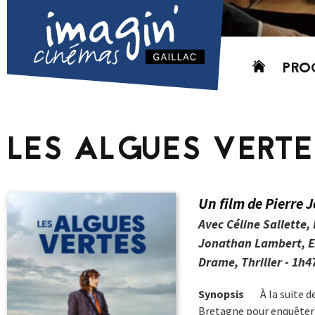
Aller
PRO
au
contenu
AUJO
CETT
LES ALGUES VERTE
PROC
GRIL
P
Un film de Pierre J
PD
Avec Céline Sallette, 
Jonathan Lambert, E
Drame, Thriller - 1h47
Synopsis
À la suite d
Bretagne pour enquêter s