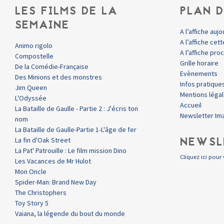
LES FILMS DE LA
PLAN D
SEMAINE
A l’affiche aujo
A l’affiche ce
Animo rigolo
A l’affiche pr
Compostelle
Grille horaire
De la Comédie-Française
Evènements
Des Minions et des monstres
Infos pratique
Jim Queen
Mentions léga
L'Odyssée
Accueil
La Bataille de Gaulle - Partie 2 : J'écris ton
Newsletter Im
nom
La Bataille de Gaulle-Partie 1-L'âge de fer
NEWSL
La fin d'Oak Street
La Pat' Patrouille : Le film mission Dino
Cliquez ici pour 
Les Vacances de Mr Hulot
Mon Oncle
Spider-Man: Brand New Day
The Christophers
Toy Story 5
Vaiana, la légende du bout du monde