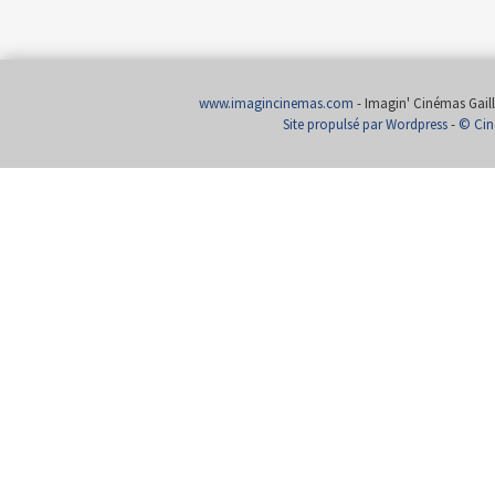
www.imagincinemas.com
- Imagin' Cinémas Gailla
Site propulsé par Wordpress
-
© Cin