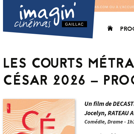
Aller
PRO
au
contenu
AUJO
CETT
LES COURTS MÉTR
PROC
GRIL
CÉSAR 2026 – PR
P
PD
Un film de DECAST
Jocelyn, RATEAU 
Comédie, Drame - 1h3