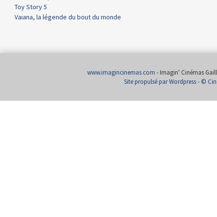
Toy Story 5
Vaiana, la légende du bout du monde
www.imagincinemas.com
- Imagin' Cinémas Gailla
Site propulsé par Wordpress
-
© Cin