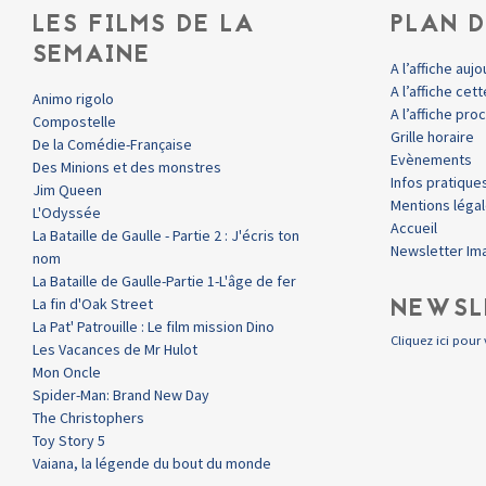
LES FILMS DE LA
PLAN D
SEMAINE
A l’affiche aujo
A l’affiche ce
Animo rigolo
A l’affiche pr
Compostelle
Grille horaire
De la Comédie-Française
Evènements
Des Minions et des monstres
Infos pratique
Jim Queen
Mentions léga
L'Odyssée
Accueil
La Bataille de Gaulle - Partie 2 : J'écris ton
Newsletter Im
nom
La Bataille de Gaulle-Partie 1-L'âge de fer
NEWSL
La fin d'Oak Street
La Pat' Patrouille : Le film mission Dino
Cliquez ici pour 
Les Vacances de Mr Hulot
Mon Oncle
Spider-Man: Brand New Day
The Christophers
Toy Story 5
Vaiana, la légende du bout du monde