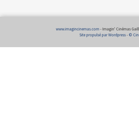
www.imagincinemas.com
- Imagin' Cinémas Gailla
Site propulsé par Wordpress
-
© Cin