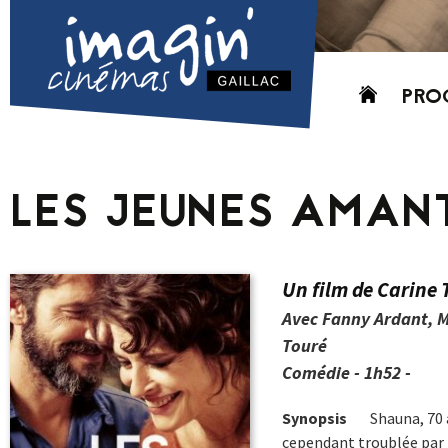
Aller
PRO
au
contenu
AUJO
CETT
LES JEUNES AMAN
PROC
GRIL
P
Un film de Carine 
PD
Avec Fanny Ardant, Me
Touré
Comédie - 1h52 -
Synopsis
Shauna, 70 a
cependant troublée par 