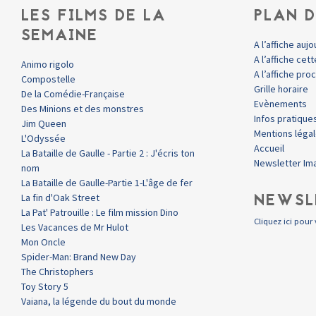
LES FILMS DE LA
PLAN D
SEMAINE
A l’affiche aujo
A l’affiche ce
Animo rigolo
A l’affiche pr
Compostelle
Grille horaire
De la Comédie-Française
Evènements
Des Minions et des monstres
Infos pratique
Jim Queen
Mentions léga
L'Odyssée
Accueil
La Bataille de Gaulle - Partie 2 : J'écris ton
Newsletter Im
nom
La Bataille de Gaulle-Partie 1-L'âge de fer
NEWSL
La fin d'Oak Street
La Pat' Patrouille : Le film mission Dino
Cliquez ici pour 
Les Vacances de Mr Hulot
Mon Oncle
Spider-Man: Brand New Day
The Christophers
Toy Story 5
Vaiana, la légende du bout du monde