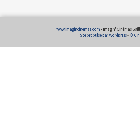
www.imagincinemas.com
- Imagin' Cinémas Gailla
Site propulsé par Wordpress
-
© Cin