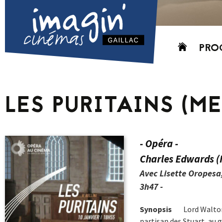
Aller
PRO
au
contenu
AUJO
CETT
LES PURITAINS (M
PROC
GRIL
P
- Opéra -
PD
Charles Edwards (
Avec Lisette Oropesa
3h47 -
Synopsis
Lord Walton,
partisan des Stuart, au 