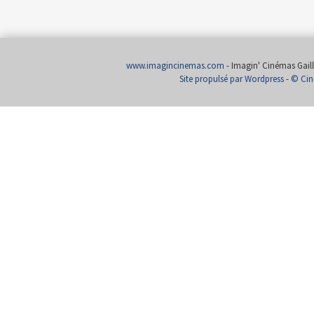
www.imagincinemas.com
- Imagin' Cinémas Gailla
Site propulsé par Wordpress
-
© Cin