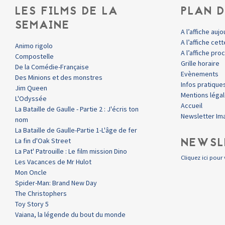
LES FILMS DE LA
PLAN D
SEMAINE
A l’affiche aujo
A l’affiche ce
Animo rigolo
A l’affiche pr
Compostelle
Grille horaire
De la Comédie-Française
Evènements
Des Minions et des monstres
Infos pratique
Jim Queen
Mentions léga
L'Odyssée
Accueil
La Bataille de Gaulle - Partie 2 : J'écris ton
Newsletter Im
nom
La Bataille de Gaulle-Partie 1-L'âge de fer
NEWSL
La fin d'Oak Street
La Pat' Patrouille : Le film mission Dino
Cliquez ici pour 
Les Vacances de Mr Hulot
Mon Oncle
Spider-Man: Brand New Day
The Christophers
Toy Story 5
Vaiana, la légende du bout du monde