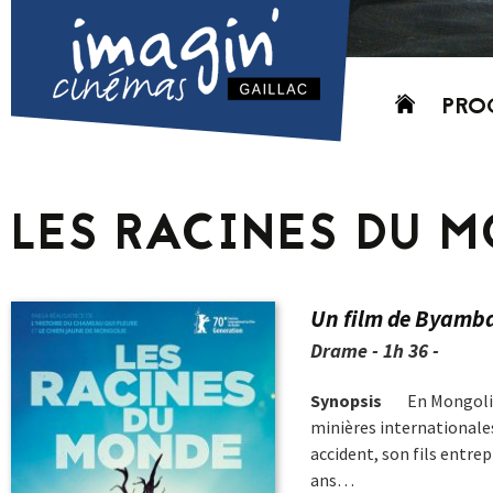
Aller
PRO
au
contenu
AUJO
CETT
LES RACINES DU 
PROC
GRIL
P
Un film de Byamb
PD
Drame - 1h 36 -
Synopsis
En Mongolie
minières internationales
accident, son fils entr
ans…