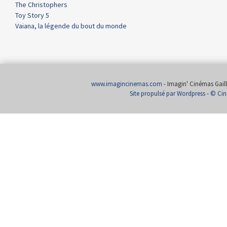
The Christophers
Toy Story 5
Vaiana, la légende du bout du monde
www.imagincinemas.com
- Imagin' Cinémas Gailla
Site propulsé par Wordpress
-
© Cin