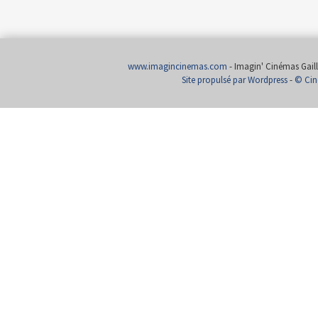
www.imagincinemas.com
- Imagin' Cinémas Gailla
Site propulsé par Wordpress
-
© Cin