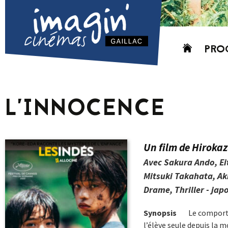
Aller
PRO
au
contenu
AUJO
CETT
L’INNOCENCE
PROC
GRIL
P
Un film de Hiroka
PD
Avec Sakura Ando, E
Mitsuki Takahata, A
Drame, Thriller - japo
Synopsis
Le comporte
l’élève seule depuis la m