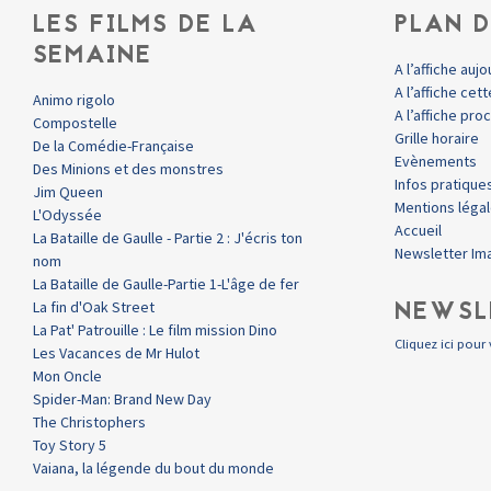
LES FILMS DE LA
PLAN D
SEMAINE
A l’affiche aujo
A l’affiche ce
Animo rigolo
A l’affiche pr
Compostelle
Grille horaire
De la Comédie-Française
Evènements
Des Minions et des monstres
Infos pratique
Jim Queen
Mentions léga
L'Odyssée
Accueil
La Bataille de Gaulle - Partie 2 : J'écris ton
Newsletter Im
nom
La Bataille de Gaulle-Partie 1-L'âge de fer
NEWSL
La fin d'Oak Street
La Pat' Patrouille : Le film mission Dino
Cliquez ici pour 
Les Vacances de Mr Hulot
Mon Oncle
Spider-Man: Brand New Day
The Christophers
Toy Story 5
Vaiana, la légende du bout du monde