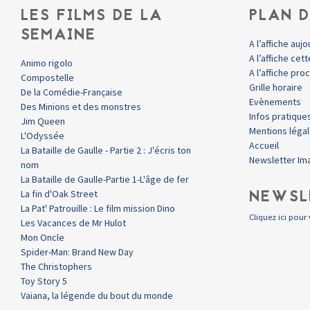
LES FILMS DE LA
PLAN D
SEMAINE
A l’affiche aujo
A l’affiche ce
Animo rigolo
A l’affiche pr
Compostelle
Grille horaire
De la Comédie-Française
Evènements
Des Minions et des monstres
Infos pratique
Jim Queen
Mentions léga
L'Odyssée
Accueil
La Bataille de Gaulle - Partie 2 : J'écris ton
Newsletter Im
nom
La Bataille de Gaulle-Partie 1-L'âge de fer
NEWSL
La fin d'Oak Street
La Pat' Patrouille : Le film mission Dino
Cliquez ici pour 
Les Vacances de Mr Hulot
Mon Oncle
Spider-Man: Brand New Day
The Christophers
Toy Story 5
Vaiana, la légende du bout du monde