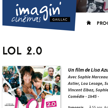
Aller
PRO
au
contenu
AUJO
CETT
LOL 2.0
PROC
GRIL
P
Un film de Lisa Az
PD
Avec Sophie Marceau,
Astier, Lou Lesage, 
Vincent Elbaz, Sophi
Comédie - 1h45 -
Synopsis
À 55 ans, An