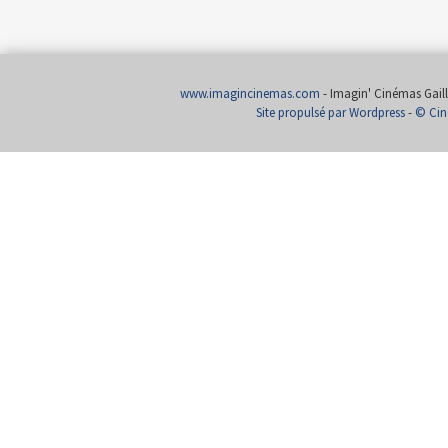
www.imagincinemas.com
- Imagin' Cinémas Gailla
Site propulsé par Wordpress
-
© Cin