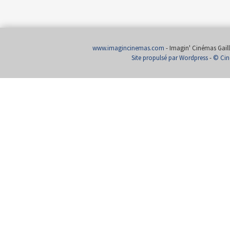
www.imagincinemas.com
- Imagin' Cinémas Gailla
Site propulsé par Wordpress
-
© Cin