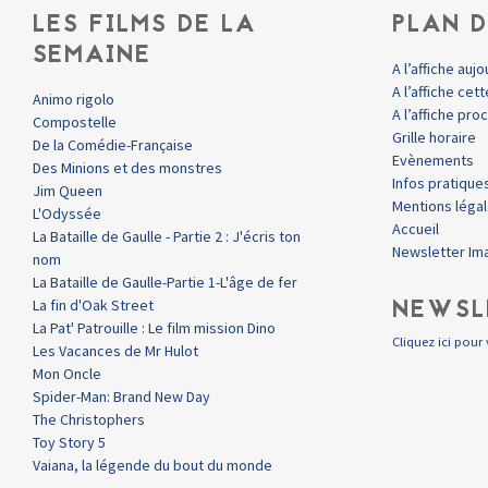
LES FILMS DE LA
PLAN D
SEMAINE
A l’affiche aujo
A l’affiche ce
Animo rigolo
A l’affiche pr
Compostelle
Grille horaire
De la Comédie-Française
Evènements
Des Minions et des monstres
Infos pratique
Jim Queen
Mentions léga
L'Odyssée
Accueil
La Bataille de Gaulle - Partie 2 : J'écris ton
Newsletter Im
nom
La Bataille de Gaulle-Partie 1-L'âge de fer
NEWSL
La fin d'Oak Street
La Pat' Patrouille : Le film mission Dino
Cliquez ici pour 
Les Vacances de Mr Hulot
Mon Oncle
Spider-Man: Brand New Day
The Christophers
Toy Story 5
Vaiana, la légende du bout du monde