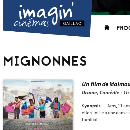
Aller
PRO
au
contenu
AUJO
CETT
MIGNONNES
PROC
GRIL
P
Un film de Maimo
PD
Drame, Comédie - 1h 
Synopsis
Amy, 11 ans
elle s’initie à une danse
familial...