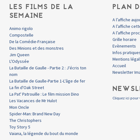
LES FILMS DE LA
PLAN D
SEMAINE
A l’affiche aujo
A l’affiche ce
Animo rigolo
A l’affiche pr
Compostelle
Grille horaire
De la Comédie-Française
Evènements
Des Minions et des monstres
Infos pratique
Jim Queen
Mentions léga
L'Odyssée
Accueil
La Bataille de Gaulle - Partie 2 : J'écris ton
Newsletter Im
nom
La Bataille de Gaulle-Partie 1-L'âge de fer
NEWSL
La fin d'Oak Street
La Pat' Patrouille : Le film mission Dino
Cliquez ici pour 
Les Vacances de Mr Hulot
Mon Oncle
Spider-Man: Brand New Day
The Christophers
Toy Story 5
Vaiana, la légende du bout du monde