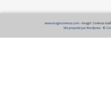
www.imagincinemas.com
- Imagin' Cinémas Gailla
Site propulsé par Wordpress
-
© Cin