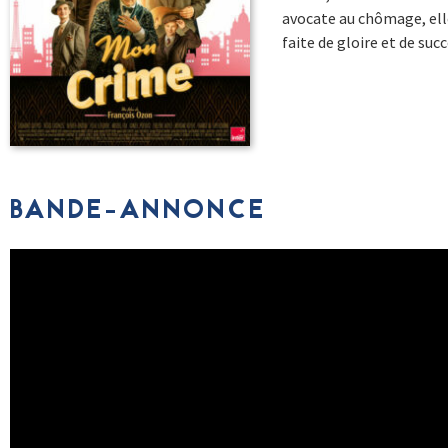
avocate au chômage, ell
faite de gloire et de succ
BANDE-ANNONCE