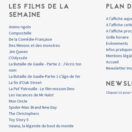
LES FILMS DE LA
PLAN D
SEMAINE
A l’affiche aujo
A l’affiche ce
Animo rigolo
A l’affiche pr
Compostelle
Grille horaire
De la Comédie-Française
Evènements
Des Minions et des monstres
Infos pratique
Jim Queen
Mentions léga
L'Odyssée
Accueil
La Bataille de Gaulle - Partie 2 : J'écris ton
Newsletter Im
nom
La Bataille de Gaulle-Partie 1-L'âge de fer
NEWSL
La fin d'Oak Street
La Pat' Patrouille : Le film mission Dino
Cliquez ici pour 
Les Vacances de Mr Hulot
Mon Oncle
Spider-Man: Brand New Day
The Christophers
Toy Story 5
Vaiana, la légende du bout du monde