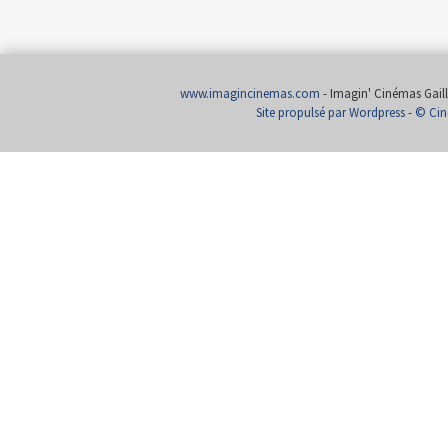
www.imagincinemas.com
- Imagin' Cinémas Gailla
Site propulsé par Wordpress
-
© Cin