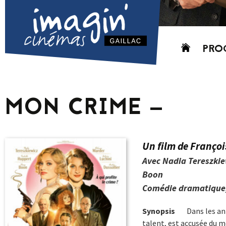
Aller
PRO
au
contenu
AUJO
CETT
MON CRIME –
PROC
GRIL
P
Un film de Franço
PD
Avec Nadia Tereszkie
Boon
Comédie dramatique, P
Synopsis
Dans les ann
talent, est accusée du m