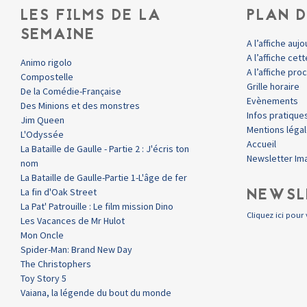
LES FILMS DE LA
PLAN D
SEMAINE
A l’affiche aujo
A l’affiche ce
Animo rigolo
A l’affiche pr
Compostelle
Grille horaire
De la Comédie-Française
Evènements
Des Minions et des monstres
Infos pratique
Jim Queen
Mentions léga
L'Odyssée
Accueil
La Bataille de Gaulle - Partie 2 : J'écris ton
Newsletter Im
nom
La Bataille de Gaulle-Partie 1-L'âge de fer
NEWSL
La fin d'Oak Street
La Pat' Patrouille : Le film mission Dino
Cliquez ici pour 
Les Vacances de Mr Hulot
Mon Oncle
Spider-Man: Brand New Day
The Christophers
Toy Story 5
Vaiana, la légende du bout du monde