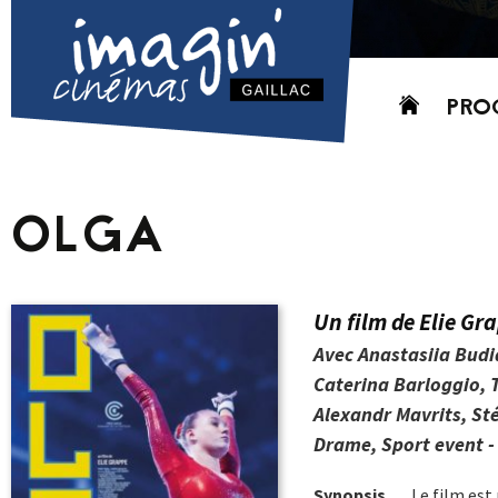
Aller
PRO
au
contenu
AUJO
CETT
OLGA
PROC
GRIL
P
Un film de Elie Gr
PD
Avec Anastasiia Budi
Caterina Barloggio, 
Alexandr Mavrits, St
Drame, Sport event - 
Synopsis
Le film est 