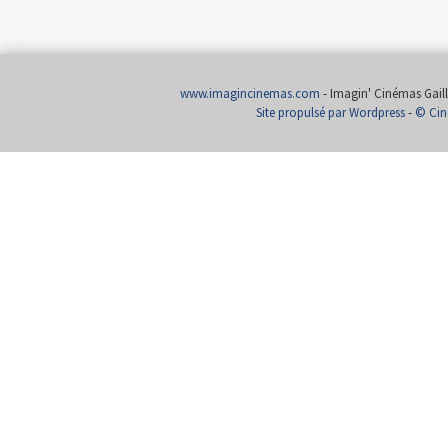
www.imagincinemas.com
- Imagin' Cinémas Gailla
Site propulsé par Wordpress
-
© Cin