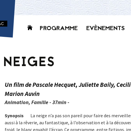
Aller
PROGRAMME
EVÈNEMENTS
au
contenu
AUJOURD’HUI
CETTE SEMAINE
 NEIGES
PROCHAINEMENT
GRILLE HORAIRE
PROGRAMME
Un film de Pascale Hecquet, Juliette Baily, Ceci
PDF
Marion Auvin
Animation, Famille - 37min -
Synopsis
La neige n’a pas son pareil pour faire des merveilles.
aussi à la rêverie, au fantastique, à l’observation et à la découve
froid, le blanc envahit l’écran. Ce programme, entre fictions, 