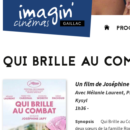
Aller
PRO
au
contenu
AUJO
CETT
QUI BRILLE AU CO
PROC
GRIL
P
Un film de Joséphine
PD
Avec Mélanie Laurent, P
Kysyl
1h36 -
Synopsis
Qui Brille au C
deux sœurs de la famille Rou