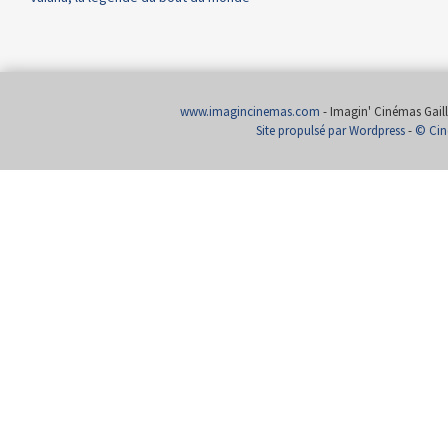
www.imagincinemas.com
- Imagin' Cinémas Gailla
Site propulsé par Wordpress
-
© Cin