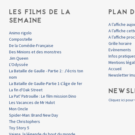
LES FILMS DE LA
PLAN D
SEMAINE
A l’affiche aujo
A l’affiche ce
Animo rigolo
A l’affiche pr
Compostelle
Grille horaire
De la Comédie-Française
Evènements
Des Minions et des monstres
Infos pratique
Jim Queen
Mentions léga
L'Odyssée
Accueil
La Bataille de Gaulle - Partie 2 : J'écris ton
Newsletter Im
nom
La Bataille de Gaulle-Partie 1-L'âge de fer
NEWSL
La fin d'Oak Street
La Pat' Patrouille : Le film mission Dino
Cliquez ici pour 
Les Vacances de Mr Hulot
Mon Oncle
Spider-Man: Brand New Day
The Christophers
Toy Story 5
Vaiana, la légende du bout du monde