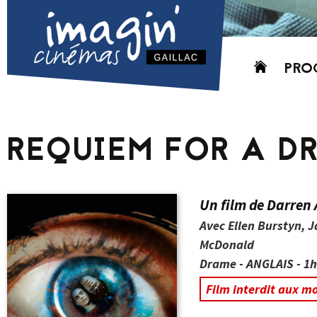
Aller
PRO
au
contenu
AUJO
CETT
REQUIEM FOR A D
PROC
GRIL
P
Un film de Darren
PD
Avec Ellen Burstyn, 
McDonald
Drame - ANGLAIS - 1h
Film interdit aux m