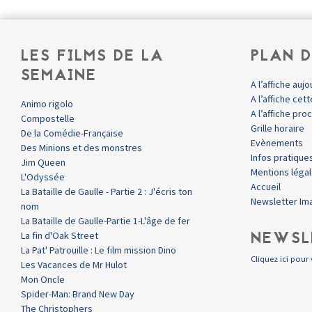
LES FILMS DE LA
PLAN D
SEMAINE
A l’affiche aujo
A l’affiche ce
Animo rigolo
A l’affiche pr
Compostelle
Grille horaire
De la Comédie-Française
Evènements
Des Minions et des monstres
Infos pratique
Jim Queen
Mentions léga
L'Odyssée
Accueil
La Bataille de Gaulle - Partie 2 : J'écris ton
Newsletter Im
nom
La Bataille de Gaulle-Partie 1-L'âge de fer
NEWSL
La fin d'Oak Street
La Pat' Patrouille : Le film mission Dino
Cliquez ici pour 
Les Vacances de Mr Hulot
Mon Oncle
Spider-Man: Brand New Day
The Christophers