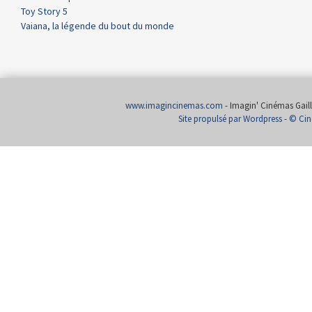
Toy Story 5
Vaiana, la légende du bout du monde
www.imagincinemas.com
- Imagin' Cinémas Gailla
Site propulsé par Wordpress
-
© Cin