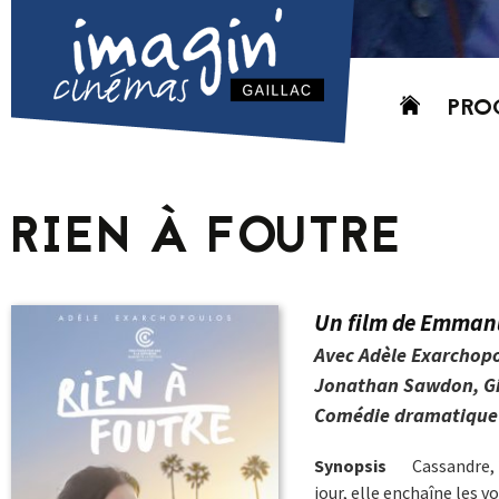
Aller
PRO
au
contenu
AUJO
CETT
RIEN À FOUTRE
PROC
GRIL
P
Un film de Emmanu
PD
Avec Adèle Exarchopo
Jonathan Sawdon, Gil
Comédie dramatique 
Synopsis
Cassandre, 2
jour, elle enchaîne les 