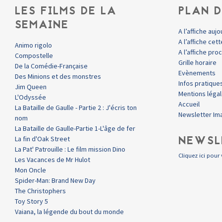
LES FILMS DE LA
PLAN D
SEMAINE
A l’affiche aujo
A l’affiche ce
Animo rigolo
A l’affiche pr
Compostelle
Grille horaire
De la Comédie-Française
Evènements
Des Minions et des monstres
Infos pratique
Jim Queen
Mentions léga
L'Odyssée
Accueil
La Bataille de Gaulle - Partie 2 : J'écris ton
Newsletter Im
nom
La Bataille de Gaulle-Partie 1-L'âge de fer
NEWSL
La fin d'Oak Street
La Pat' Patrouille : Le film mission Dino
Cliquez ici pour 
Les Vacances de Mr Hulot
Mon Oncle
Spider-Man: Brand New Day
The Christophers
Toy Story 5
Vaiana, la légende du bout du monde