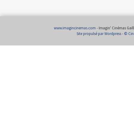
www.imagincinemas.com
- Imagin' Cinémas Gailla
Site propulsé par Wordpress
-
© Cin