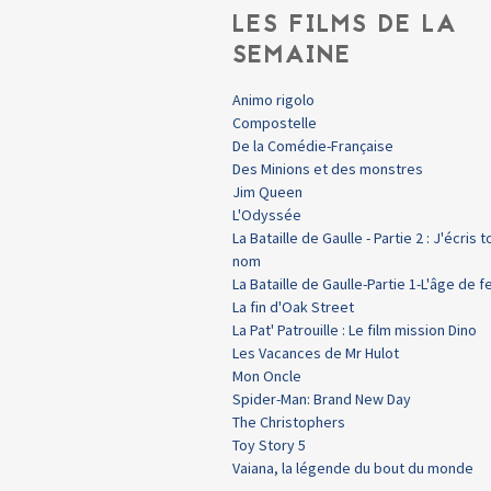
LES FILMS DE LA
SEMAINE
Animo rigolo
Compostelle
De la Comédie-Française
Des Minions et des monstres
Jim Queen
L'Odyssée
La Bataille de Gaulle - Partie 2 : J'écris t
nom
La Bataille de Gaulle-Partie 1-L'âge de f
La fin d'Oak Street
La Pat' Patrouille : Le film mission Dino
Les Vacances de Mr Hulot
Mon Oncle
Spider-Man: Brand New Day
The Christophers
Toy Story 5
Vaiana, la légende du bout du monde