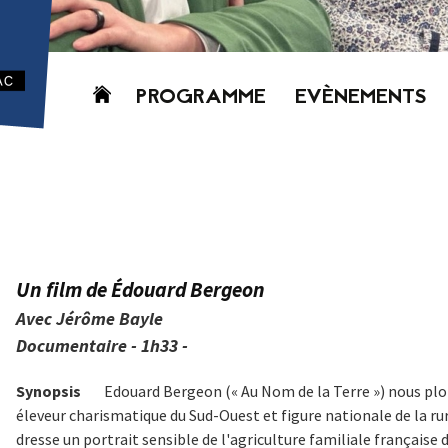
Aller
PROGRAMME
EVÈNEMENTS
au
contenu
AUJOURD’HUI
CETTE SEMAINE
PROCHAINEMENT
GRILLE HORAIRE
PROGRAMME
Un film de Édouard Bergeon
PDF
Avec Jérôme Bayle
Documentaire - 1h33 -
Synopsis
Edouard Bergeon (« Au Nom de la Terre ») nous plo
éleveur charismatique du Sud-Ouest et figure nationale de la rur
dresse un portrait sensible de l'agriculture familiale française d