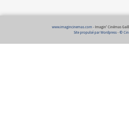
www.imagincinemas.com
- Imagin' Cinémas Gailla
Site propulsé par Wordpress
-
© Cin