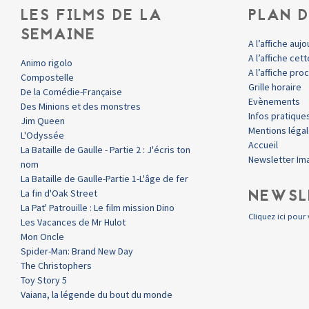
LES FILMS DE LA
PLAN D
SEMAINE
A l’affiche aujo
A l’affiche ce
Animo rigolo
A l’affiche pr
Compostelle
Grille horaire
De la Comédie-Française
Evènements
Des Minions et des monstres
Infos pratique
Jim Queen
Mentions léga
L'Odyssée
Accueil
La Bataille de Gaulle - Partie 2 : J'écris ton
Newsletter Im
nom
La Bataille de Gaulle-Partie 1-L'âge de fer
NEWSL
La fin d'Oak Street
La Pat' Patrouille : Le film mission Dino
Cliquez ici pour 
Les Vacances de Mr Hulot
Mon Oncle
Spider-Man: Brand New Day
The Christophers
Toy Story 5
Vaiana, la légende du bout du monde