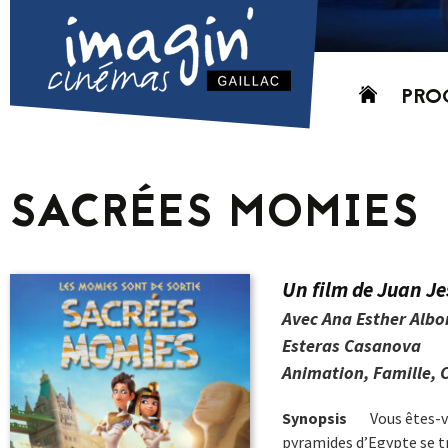
Aller
PRO
au
contenu
AUJO
CETT
SACRÉES MOMIES
PROC
GRIL
P
Un film de Juan J
PD
Avec Ana Esther Albo
Esteras Casanova
Animation, Famille, 
Synopsis
Vous êtes-v
pyramides d’Egypte se t