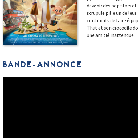
devenir des pop stars et 
scrupule pille un de leur
contraints de faire équi
Thut et son crocodile d
une amitié inattendue.
BANDE-ANNONCE