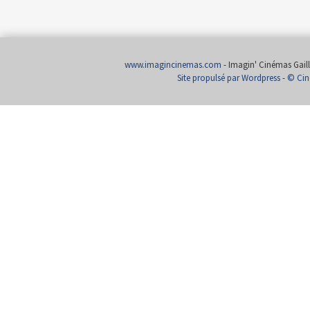
www.imagincinemas.com
- Imagin' Cinémas Gailla
Site propulsé par Wordpress
-
© Cin