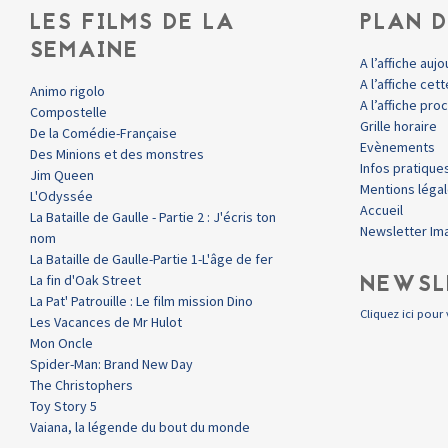
LES FILMS DE LA
PLAN D
SEMAINE
A l’affiche aujo
A l’affiche ce
Animo rigolo
A l’affiche pr
Compostelle
Grille horaire
De la Comédie-Française
Evènements
Des Minions et des monstres
Infos pratique
Jim Queen
Mentions léga
L'Odyssée
Accueil
La Bataille de Gaulle - Partie 2 : J'écris ton
Newsletter Im
nom
La Bataille de Gaulle-Partie 1-L'âge de fer
NEWSL
La fin d'Oak Street
La Pat' Patrouille : Le film mission Dino
Cliquez ici pour 
Les Vacances de Mr Hulot
Mon Oncle
Spider-Man: Brand New Day
The Christophers
Toy Story 5
Vaiana, la légende du bout du monde