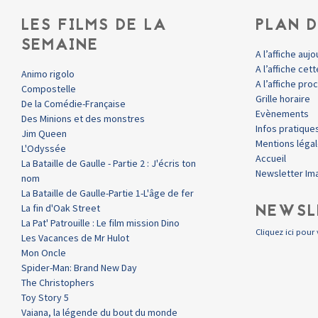
LES FILMS DE LA
PLAN D
SEMAINE
A l’affiche aujo
A l’affiche ce
Animo rigolo
A l’affiche pr
Compostelle
Grille horaire
De la Comédie-Française
Evènements
Des Minions et des monstres
Infos pratique
Jim Queen
Mentions léga
L'Odyssée
Accueil
La Bataille de Gaulle - Partie 2 : J'écris ton
Newsletter Im
nom
La Bataille de Gaulle-Partie 1-L'âge de fer
NEWSL
La fin d'Oak Street
La Pat' Patrouille : Le film mission Dino
Cliquez ici pour 
Les Vacances de Mr Hulot
Mon Oncle
Spider-Man: Brand New Day
The Christophers
Toy Story 5
Vaiana, la légende du bout du monde