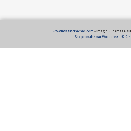
www.imagincinemas.com
- Imagin' Cinémas Gailla
Site propulsé par Wordpress
-
© Cin