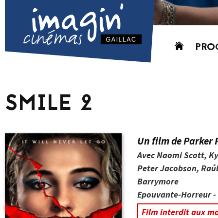
Aller
PRO
au
contenu
AUJO
CETT
SMILE 2
PROC
GRIL
P
Un film de Parker 
PD
Avec Naomi Scott, Ky
Peter Jacobson, Raúl 
Barrymore
Epouvante-Horreur - 
Film interdit aux m