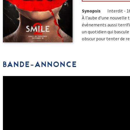
Synopsis
Interdit - 1
À l’aube d’une nouvelle t
événements aussi terrifi
un quotidien qui bascule 
obscur pour tenter de rep
BANDE-ANNONCE