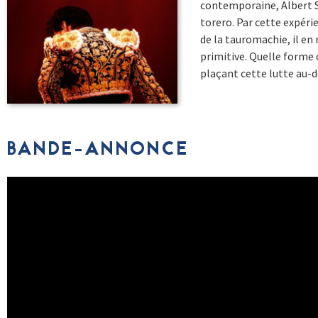
contemporaine, Albert Se
torero. Par cette expéri
de la tauromachie, il en
primitive. Quelle forme
plaçant cette lutte au-d
BANDE-ANNONCE