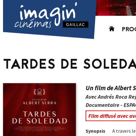
Aller
PRO
au
contenu
AUJO
CETT
TARDES DE SOLED
PROC
GRIL
P
Un film de Albert 
PD
Avec Andrés Roca Re
Documentaire - ESPA
Film diffusé avec a
Synopsis
A travers le