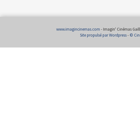
www.imagincinemas.com
- Imagin' Cinémas Gailla
Site propulsé par Wordpress
-
© Cin