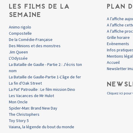
LES FILMS DE LA
PLAN D
SEMAINE
A l’affiche aujo
A l’affiche ce
Animo rigolo
A l’affiche pr
Compostelle
Grille horaire
De la Comédie-Française
Evènements
Des Minions et des monstres
Infos pratique
Jim Queen
Mentions léga
L'Odyssée
Accueil
La Bataille de Gaulle - Partie 2 : J'écris ton
Newsletter Im
nom
La Bataille de Gaulle-Partie 1-L'âge de fer
NEWSL
La fin d'Oak Street
La Pat' Patrouille : Le film mission Dino
Cliquez ici pour 
Les Vacances de Mr Hulot
Mon Oncle
Spider-Man: Brand New Day
The Christophers
Toy Story 5
Vaiana, la légende du bout du monde