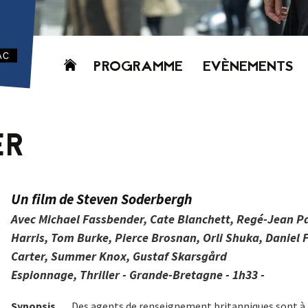
Aller
PROGRAMME
EVÈNEMENTS
au
contenu
AUJOURD’HUI
CETTE SEMAINE
ER
PROCHAINEMENT
GRILLE HORAIRE
PROGRAMME
Un film de Steven Soderbergh
PDF
Avec Michael Fassbender, Cate Blanchett, Regé-Jean P
Harris, Tom Burke, Pierce Brosnan, Orli Shuka, Daniel 
Carter, Summer Knox, Gustaf Skarsgård
Espionnage, Thriller - Grande-Bretagne - 1h33 -
Synopsis
Des agents de renseignement britanniques sont à la