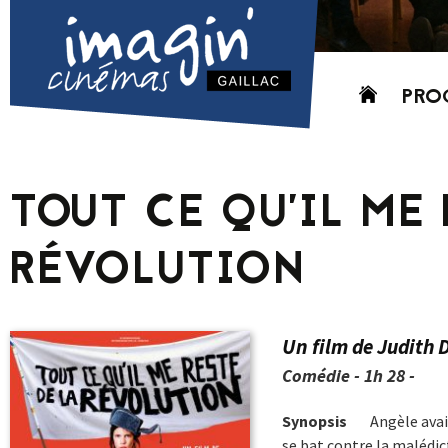
Aller
PRO
au
contenu
AUJO
CETT
TOUT CE QU’IL ME 
PROC
GRIL
RÉVOLUTION
P
PD
Un film de Judith 
Comédie - 1h 28 -
Synopsis
Angèle avai
se bat contre la malédict