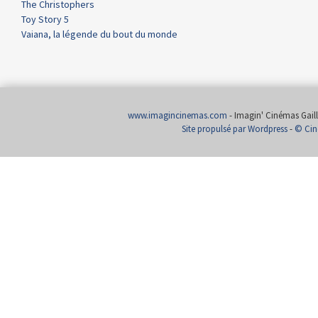
The Christophers
Toy Story 5
Vaiana, la légende du bout du monde
www.imagincinemas.com
- Imagin' Cinémas Gailla
Site propulsé par Wordpress
-
© Cin