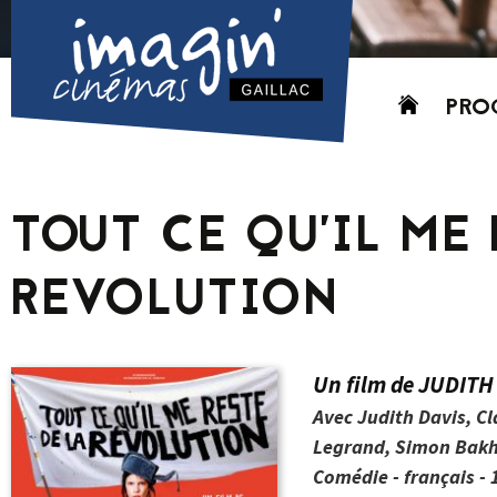
Aller
PRO
au
contenu
AUJO
CETT
TOUT CE QU’IL ME 
PROC
GRIL
REVOLUTION
P
PD
Un film de JUDITH
Avec Judith Davis, Cl
Legrand, Simon Bak
Comédie - français - 