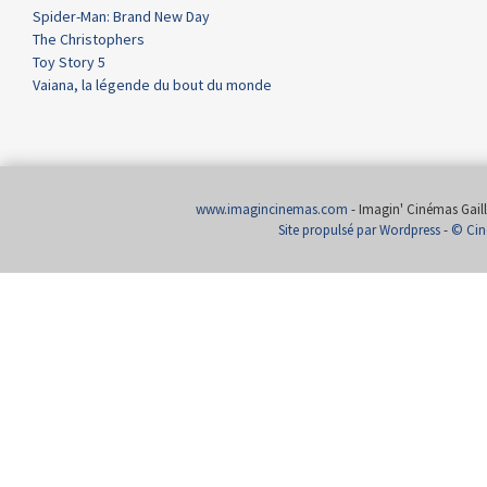
Spider-Man: Brand New Day
The Christophers
Toy Story 5
Vaiana, la légende du bout du monde
www.imagincinemas.com
- Imagin' Cinémas Gailla
Site propulsé par Wordpress
-
© Cin