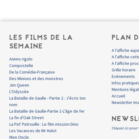
LES FILMS DE LA
PLAN D
SEMAINE
A l’affiche aujo
A l’affiche ce
Animo rigolo
A l’affiche pr
Compostelle
Grille horaire
De la Comédie-Française
Evènements
Des Minions et des monstres
Infos pratique
Jim Queen
Mentions léga
L'Odyssée
Accueil
La Bataille de Gaulle - Partie 2 : J'écris ton
Newsletter Im
nom
La Bataille de Gaulle-Partie 1-L'âge de fer
NEWSL
La fin d'Oak Street
La Pat' Patrouille : Le film mission Dino
Cliquez ici pour 
Les Vacances de Mr Hulot
Mon Oncle