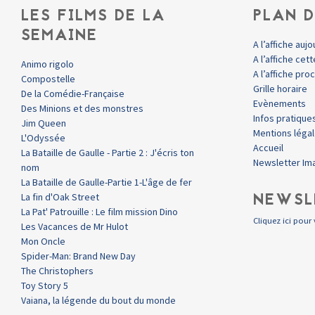
LES FILMS DE LA
PLAN D
SEMAINE
A l’affiche aujo
A l’affiche ce
Animo rigolo
A l’affiche pr
Compostelle
Grille horaire
De la Comédie-Française
Evènements
Des Minions et des monstres
Infos pratique
Jim Queen
Mentions léga
L'Odyssée
Accueil
La Bataille de Gaulle - Partie 2 : J'écris ton
Newsletter Im
nom
La Bataille de Gaulle-Partie 1-L'âge de fer
NEWSL
La fin d'Oak Street
La Pat' Patrouille : Le film mission Dino
Cliquez ici pour 
Les Vacances de Mr Hulot
Mon Oncle
Spider-Man: Brand New Day
The Christophers
Toy Story 5
Vaiana, la légende du bout du monde