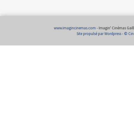
www.imagincinemas.com
- Imagin' Cinémas Gailla
Site propulsé par Wordpress
-
© Cin