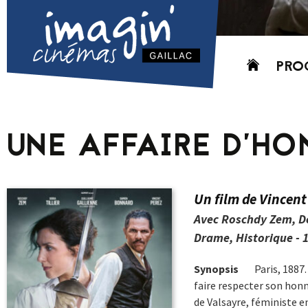
Aller
PRO
au
contenu
AUJO
CETT
UNE AFFAIRE D’H
PROC
GRIL
P
Un film de Vincent
PD
Avec Roschdy Zem, Do
Drame, Historique - 1
Synopsis
Paris, 1887.
faire respecter son hon
de Valsayre, féministe e