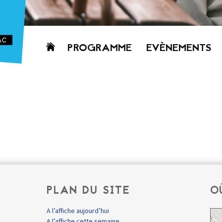
Aller
PROGRAMME
EVÈNEMENTS
au
contenu
AUJOURD’HUI
CETTE SEMAINE
PROCHAINEMENT
GRILLE HORAIRE
PROGRAMME
PDF
PLAN DU SITE
O
A l’affiche aujourd’hui
A l’affiche cette semaine