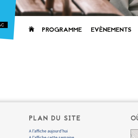
Aller
PROGRAMME
EVÈNEMENTS
au
contenu
AUJOURD’HUI
CETTE SEMAINE
PROCHAINEMENT
GRILLE HORAIRE
PROGRAMME
PDF
PLAN DU SITE
O
A l’affiche aujourd’hui
A l’affiche cette semaine