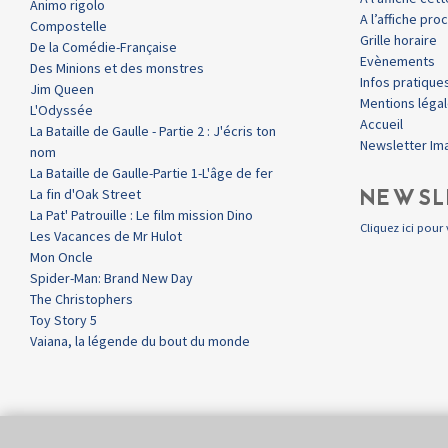
Animo rigolo
A l’affiche pr
Compostelle
Grille horaire
De la Comédie-Française
Evènements
Des Minions et des monstres
Infos pratique
Jim Queen
Mentions léga
L'Odyssée
Accueil
La Bataille de Gaulle - Partie 2 : J'écris ton
Newsletter Im
nom
La Bataille de Gaulle-Partie 1-L'âge de fer
NEWSL
La fin d'Oak Street
La Pat' Patrouille : Le film mission Dino
Cliquez ici pour 
Les Vacances de Mr Hulot
Mon Oncle
Spider-Man: Brand New Day
The Christophers
Toy Story 5
Vaiana, la légende du bout du monde