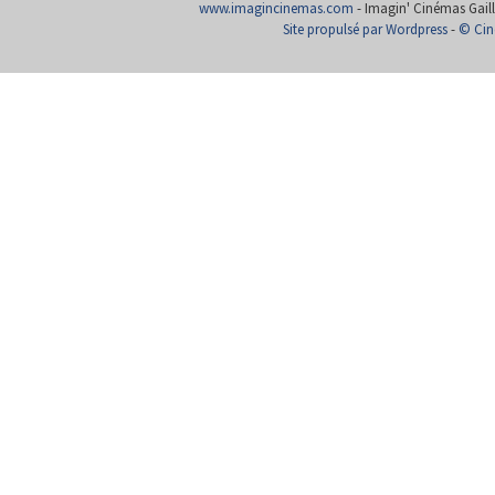
www.imagincinemas.com
- Imagin' Cinémas Gailla
Site propulsé par Wordpress
-
© Cin