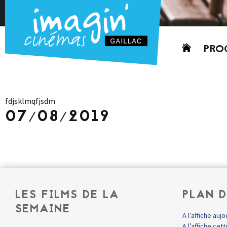
Aller
PRO
au
contenu
AUJO
CETT
fdjsklmqfjsdm
PROC
07/08/2019
GRIL
P
PD
LES FILMS DE LA
PLAN D
SEMAINE
A l’affiche aujo
A l’affiche ce