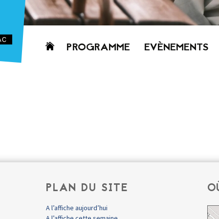
Aller
PROGRAMME
EVÈNEMENTS
au
contenu
AUJOURD’HUI
CETTE SEMAINE
PROCHAINEMENT
GRILLE HORAIRE
PROGRAMME
PDF
PLAN DU SITE
O
A l’affiche aujourd’hui
A l’affiche cette semaine