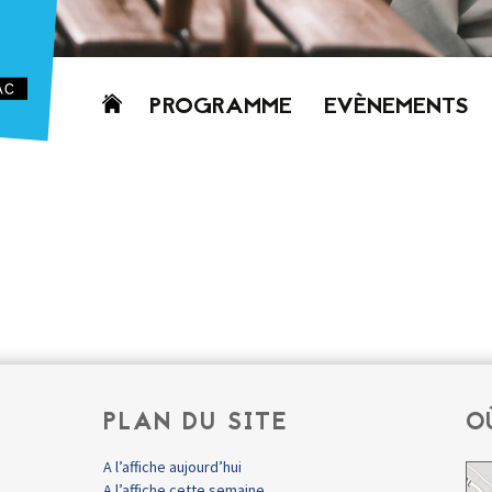
Aller
PROGRAMME
EVÈNEMENTS
au
contenu
AUJOURD’HUI
CETTE SEMAINE
PROCHAINEMENT
GRILLE HORAIRE
PROGRAMME
PDF
PLAN DU SITE
O
A l’affiche aujourd’hui
A l’affiche cette semaine