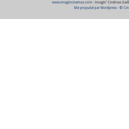
www.imagincinemas.com
- Imagin' Cinémas Gailla
Site propulsé par Wordpress
-
© Cin