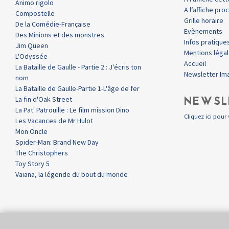
Animo rigolo
A l’affiche pr
Compostelle
Grille horaire
De la Comédie-Française
Evènements
Des Minions et des monstres
Infos pratique
Jim Queen
Mentions léga
L'Odyssée
Accueil
La Bataille de Gaulle - Partie 2 : J'écris ton
Newsletter Im
nom
La Bataille de Gaulle-Partie 1-L'âge de fer
NEWSL
La fin d'Oak Street
La Pat' Patrouille : Le film mission Dino
Cliquez ici pour 
Les Vacances de Mr Hulot
Mon Oncle
Spider-Man: Brand New Day
The Christophers
Toy Story 5
Vaiana, la légende du bout du monde