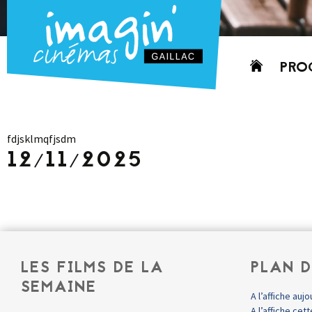
Aller
PRO
au
contenu
AUJO
CETT
fdjsklmqfjsdm
PROC
12/11/2025
GRIL
P
PD
LES FILMS DE LA
PLAN D
SEMAINE
A l’affiche aujo
A l’affiche ce