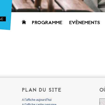
Aller
PROGRAMME
EVÈNEMENTS
au
contenu
AUJOURD’HUI
CETTE SEMAINE
PROCHAINEMENT
GRILLE HORAIRE
PROGRAMME
PDF
PLAN DU SITE
O
A l’affiche aujourd’hui
A l’affiche cette semaine