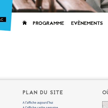
Aller
PROGRAMME
EVÈNEMENTS
au
contenu
AUJOURD’HUI
CETTE SEMAINE
PROCHAINEMENT
GRILLE HORAIRE
PROGRAMME
PDF
PLAN DU SITE
O
A l’affiche aujourd’hui
A l’affiche cette semaine