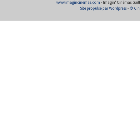
www.imagincinemas.com
- Imagin' Cinémas Gailla
Site propulsé par Wordpress
-
© Cin