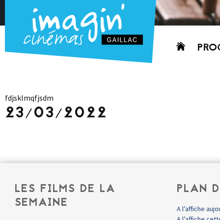
Aller
PRO
au
contenu
AUJO
CETT
fdjsklmqfjsdm
PROC
23/03/2022
GRIL
P
PD
LES FILMS DE LA
PLAN D
SEMAINE
A l’affiche aujo
A l’affiche ce