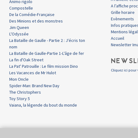
Animo rigolo
A l’affiche pr
Compostelle
Grille horaire
De la Comédie-Française
Evènements
Des Minions et des monstres
Infos pratique
Jim Queen
Mentions léga
L'Odyssée
Accueil
La Bataille de Gaulle - Partie 2 : J'écris ton
Newsletter Im
nom
La Bataille de Gaulle-Partie 1-L'âge de fer
NEWSL
La fin d'Oak Street
La Pat' Patrouille : Le film mission Dino
Cliquez ici pour 
Les Vacances de Mr Hulot
Mon Oncle
Spider-Man: Brand New Day
The Christophers
Toy Story 5
Vaiana, la légende du bout du monde