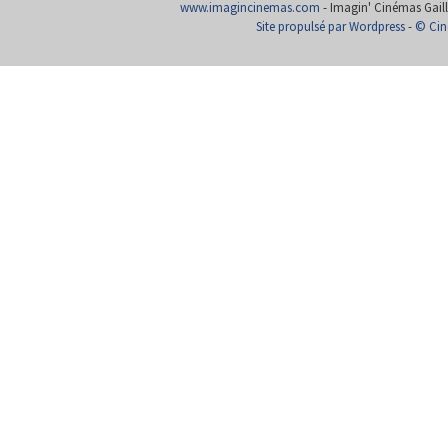
www.imagincinemas.com
- Imagin' Cinémas Gailla
Site propulsé par Wordpress
-
© Cin