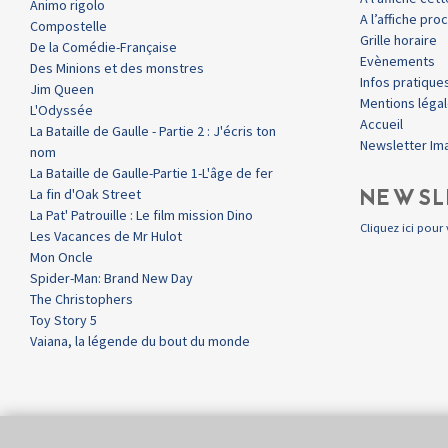
Animo rigolo
A l’affiche pr
Compostelle
Grille horaire
De la Comédie-Française
Evènements
Des Minions et des monstres
Infos pratique
Jim Queen
Mentions léga
L'Odyssée
Accueil
La Bataille de Gaulle - Partie 2 : J'écris ton
Newsletter Im
nom
La Bataille de Gaulle-Partie 1-L'âge de fer
NEWSL
La fin d'Oak Street
La Pat' Patrouille : Le film mission Dino
Cliquez ici pour 
Les Vacances de Mr Hulot
Mon Oncle
Spider-Man: Brand New Day
The Christophers
Toy Story 5
Vaiana, la légende du bout du monde