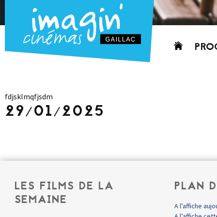
Aller
PRO
au
contenu
AUJO
CETT
fdjsklmqfjsdm
PROC
29/01/2025
GRIL
P
PD
LES FILMS DE LA
PLAN D
SEMAINE
A l’affiche aujo
A l’affiche ce