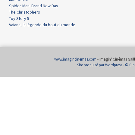
Spider-Man: Brand New Day
The Christophers
Toy Story 5
Vaiana, la légende du bout du monde
www.imagincinemas.com
- Imagin' Cinémas Gailla
Site propulsé par Wordpress
-
© Cin