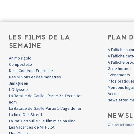
LES FILMS DE LA
PLAN D
SEMAINE
A l’affiche aujo
A l’affiche ce
Animo rigolo
A l’affiche pr
Compostelle
Grille horaire
De la Comédie-Française
Evènements
Des Minions et des monstres
Infos pratique
Jim Queen
Mentions léga
L'Odyssée
Accueil
La Bataille de Gaulle - Partie 2 : J'écris ton
Newsletter Im
nom
La Bataille de Gaulle-Partie 1-L'âge de fer
NEWSL
La fin d'Oak Street
La Pat' Patrouille : Le film mission Dino
Cliquez ici pour 
Les Vacances de Mr Hulot
Mon Oncle