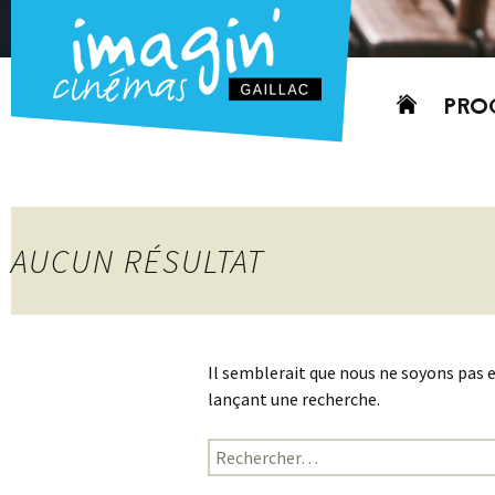
Aller
PRO
au
contenu
AUJO
CETT
PROC
AUCUN RÉSULTAT
GRIL
P
PD
Il semblerait que nous ne soyons pas 
lançant une recherche.
Rechercher :