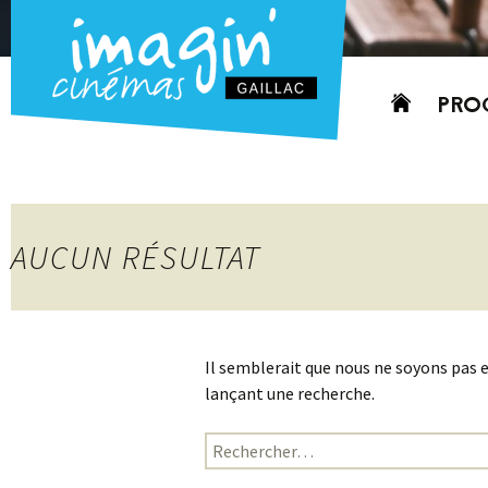
Aller
PRO
au
contenu
AUJO
CETT
PROC
AUCUN RÉSULTAT
GRIL
P
PD
Il semblerait que nous ne soyons pas 
lançant une recherche.
Rechercher :