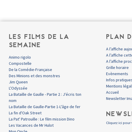
LES FILMS DE LA
PLAN D
SEMAINE
A l’affiche aujo
A l’affiche ce
Animo rigolo
A l’affiche pr
Compostelle
Grille horaire
De la Comédie-Française
Evènements
Des Minions et des monstres
Infos pratique
Jim Queen
Mentions léga
L'Odyssée
Accueil
La Bataille de Gaulle - Partie 2 : J'écris ton
Newsletter Im
nom
La Bataille de Gaulle-Partie 1-L'âge de fer
NEWSL
La fin d'Oak Street
La Pat' Patrouille : Le film mission Dino
Cliquez ici pour 
Les Vacances de Mr Hulot
Mon Oncle