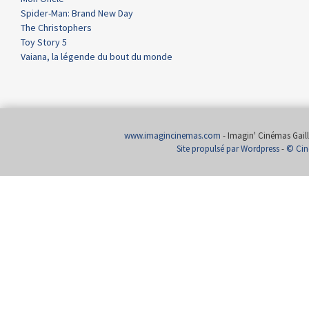
Spider-Man: Brand New Day
The Christophers
Toy Story 5
Vaiana, la légende du bout du monde
www.imagincinemas.com
- Imagin' Cinémas Gailla
Site propulsé par Wordpress
-
© Cin