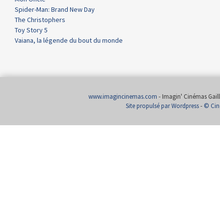
Spider-Man: Brand New Day
The Christophers
Toy Story 5
Vaiana, la légende du bout du monde
www.imagincinemas.com
- Imagin' Cinémas Gailla
Site propulsé par Wordpress
-
© Cin