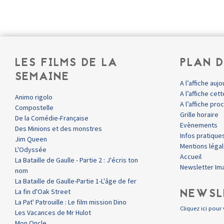
LES FILMS DE LA
PLAN D
SEMAINE
A l’affiche aujo
A l’affiche ce
Animo rigolo
A l’affiche pr
Compostelle
Grille horaire
De la Comédie-Française
Evènements
Des Minions et des monstres
Infos pratique
Jim Queen
Mentions léga
L'Odyssée
Accueil
La Bataille de Gaulle - Partie 2 : J'écris ton
Newsletter Im
nom
La Bataille de Gaulle-Partie 1-L'âge de fer
NEWSL
La fin d'Oak Street
La Pat' Patrouille : Le film mission Dino
Cliquez ici pour 
Les Vacances de Mr Hulot
Mon Oncle