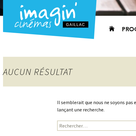
Aller
PRO
au
contenu
AUJO
CETT
PROC
AUCUN RÉSULTAT
GRIL
P
PD
Il semblerait que nous ne soyons pas 
lançant une recherche.
Rechercher :