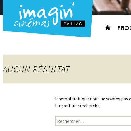
Aller
PRO
au
contenu
AUJO
CETT
PROC
AUCUN RÉSULTAT
GRIL
P
PD
Il semblerait que nous ne soyons pas 
lançant une recherche.
Rechercher :