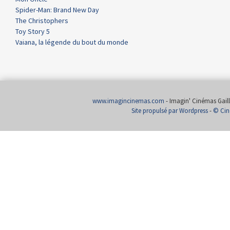
Spider-Man: Brand New Day
The Christophers
Toy Story 5
Vaiana, la légende du bout du monde
www.imagincinemas.com
- Imagin' Cinémas Gailla
Site propulsé par Wordpress
-
© Cin