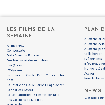
LES FILMS DE LA
PLAN D
SEMAINE
A l’affiche aujo
A l’affiche ce
Animo rigolo
A l’affiche pr
Compostelle
Grille horaire
De la Comédie-Française
Evènements
Des Minions et des monstres
Infos pratique
Jim Queen
Mentions léga
L'Odyssée
Accueil
La Bataille de Gaulle - Partie 2 : J'écris ton
Newsletter Im
nom
La Bataille de Gaulle-Partie 1-L'âge de fer
NEWSL
La fin d'Oak Street
La Pat' Patrouille : Le film mission Dino
Cliquez ici pour 
Les Vacances de Mr Hulot
Mon Oncle