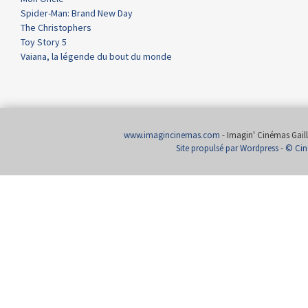
Spider-Man: Brand New Day
The Christophers
Toy Story 5
Vaiana, la légende du bout du monde
www.imagincinemas.com
- Imagin' Cinémas Gailla
Site propulsé par Wordpress
-
© Cin