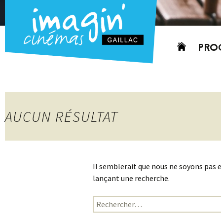
Aller
PRO
au
contenu
AUJO
CETT
PROC
AUCUN RÉSULTAT
GRIL
P
PD
Il semblerait que nous ne soyons pas 
lançant une recherche.
Rechercher :