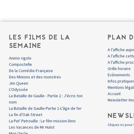
LES FILMS DE LA
PLAN D
SEMAINE
A l’affiche aujo
A l’affiche ce
Animo rigolo
A l’affiche pr
Compostelle
Grille horaire
De la Comédie-Française
Evènements
Des Minions et des monstres
Infos pratique
Jim Queen
Mentions léga
L'Odyssée
Accueil
La Bataille de Gaulle - Partie 2 : J'écris ton
Newsletter Im
nom
La Bataille de Gaulle-Partie 1-L'âge de fer
NEWSL
La fin d'Oak Street
La Pat' Patrouille : Le film mission Dino
Cliquez ici pour 
Les Vacances de Mr Hulot
Mon Oncle