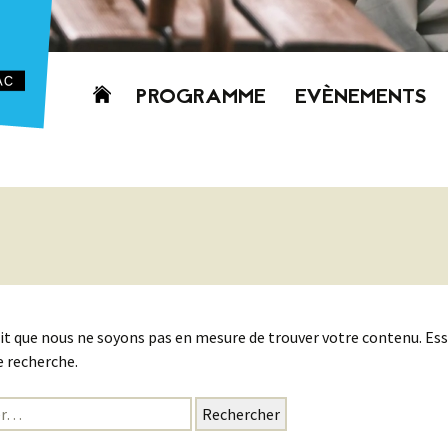
Aller
PROGRAMME
EVÈNEMENTS
au
contenu
AUJOURD’HUI
CETTE SEMAINE
PROCHAINEMENT
GRILLE HORAIRE
PROGRAMME
PDF
it que nous ne soyons pas en mesure de trouver votre contenu. Es
 recherche.
: