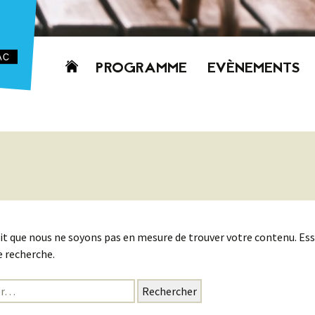
Aller
PROGRAMME
EVÈNEMENTS
au
contenu
AUJOURD’HUI
CETTE SEMAINE
PROCHAINEMENT
GRILLE HORAIRE
PROGRAMME
PDF
it que nous ne soyons pas en mesure de trouver votre contenu. Es
 recherche.
: