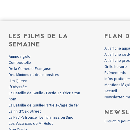
LES FILMS DE LA
PLAN D
SEMAINE
A l’affiche aujo
A l’affiche ce
Animo rigolo
A l’affiche pr
Compostelle
Grille horaire
De la Comédie-Française
Evènements
Des Minions et des monstres
Infos pratique
Jim Queen
Mentions léga
L'Odyssée
Accueil
La Bataille de Gaulle - Partie 2 : J'écris ton
Newsletter Im
nom
La Bataille de Gaulle-Partie 1-L'âge de fer
NEWSL
La fin d'Oak Street
La Pat' Patrouille : Le film mission Dino
Cliquez ici pour 
Les Vacances de Mr Hulot
Mon Oncle