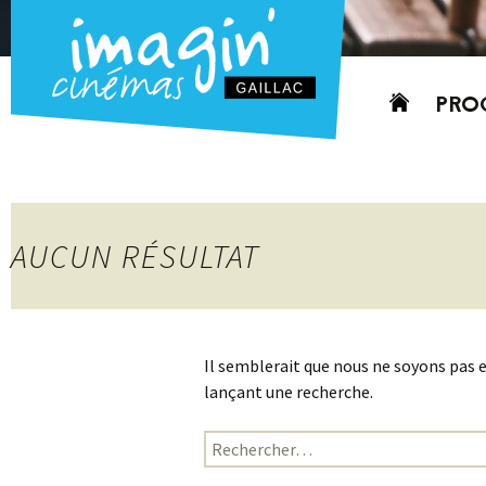
Aller
PRO
au
contenu
AUJO
CETT
PROC
AUCUN RÉSULTAT
GRIL
P
PD
Il semblerait que nous ne soyons pas 
lançant une recherche.
Rechercher :