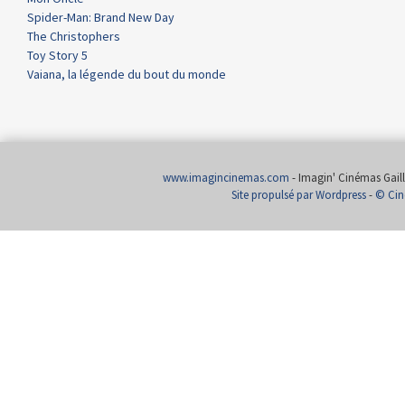
Spider-Man: Brand New Day
The Christophers
Toy Story 5
Vaiana, la légende du bout du monde
www.imagincinemas.com
- Imagin' Cinémas Gailla
Site propulsé par Wordpress
-
© Cin