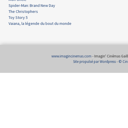
Spider-Man: Brand New Day
The Christophers
Toy Story 5
Vaiana, la légende du bout du monde
www.imagincinemas.com
- Imagin' Cinémas Gailla
Site propulsé par Wordpress
-
© Cin