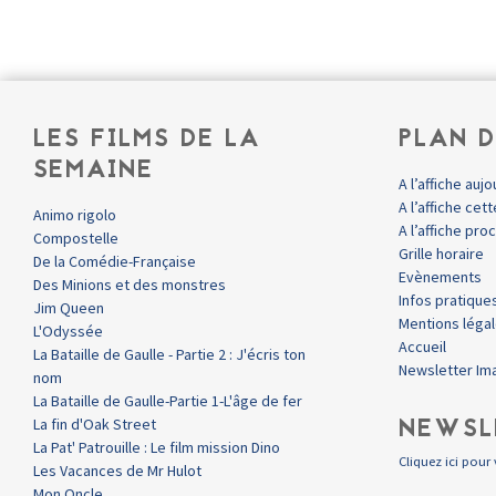
LES FILMS DE LA
PLAN D
SEMAINE
A l’affiche aujo
A l’affiche ce
Animo rigolo
A l’affiche pr
Compostelle
Grille horaire
De la Comédie-Française
Evènements
Des Minions et des monstres
Infos pratique
Jim Queen
Mentions léga
L'Odyssée
Accueil
La Bataille de Gaulle - Partie 2 : J'écris ton
Newsletter Im
nom
La Bataille de Gaulle-Partie 1-L'âge de fer
NEWSL
La fin d'Oak Street
La Pat' Patrouille : Le film mission Dino
Cliquez ici pour 
Les Vacances de Mr Hulot
Mon Oncle