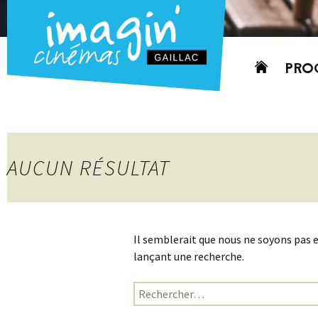
Aller
PRO
au
contenu
AUJO
CETT
PROC
AUCUN RÉSULTAT
GRIL
P
PD
Il semblerait que nous ne soyons pas 
lançant une recherche.
Rechercher :