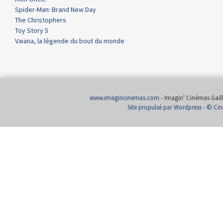
Spider-Man: Brand New Day
The Christophers
Toy Story 5
Vaiana, la légende du bout du monde
www.imagincinemas.com
- Imagin' Cinémas Gailla
Site propulsé par Wordpress
-
© Cin