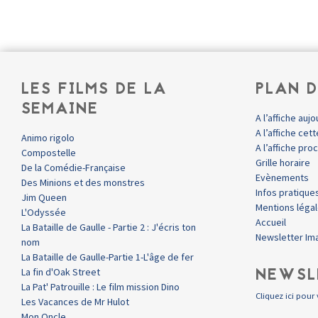
LES FILMS DE LA
PLAN D
SEMAINE
A l’affiche aujo
A l’affiche ce
Animo rigolo
A l’affiche pr
Compostelle
Grille horaire
De la Comédie-Française
Evènements
Des Minions et des monstres
Infos pratique
Jim Queen
Mentions léga
L'Odyssée
Accueil
La Bataille de Gaulle - Partie 2 : J'écris ton
Newsletter Im
nom
La Bataille de Gaulle-Partie 1-L'âge de fer
NEWSL
La fin d'Oak Street
La Pat' Patrouille : Le film mission Dino
Cliquez ici pour 
Les Vacances de Mr Hulot
Mon Oncle