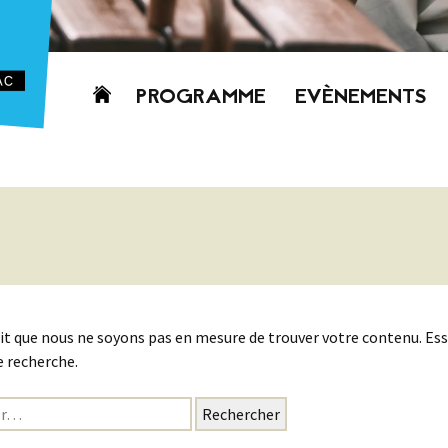
Aller
PROGRAMME
EVÈNEMENTS
au
contenu
AUJOURD’HUI
CETTE SEMAINE
PROCHAINEMENT
GRILLE HORAIRE
PROGRAMME
PDF
it que nous ne soyons pas en mesure de trouver votre contenu. Es
 recherche.
: