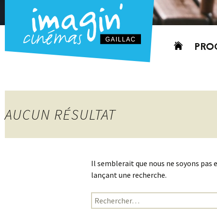
Aller
PRO
au
contenu
AUJO
CETT
PROC
AUCUN RÉSULTAT
GRIL
P
PD
Il semblerait que nous ne soyons pas 
lançant une recherche.
Rechercher :