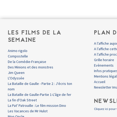
LES FILMS DE LA
PLAN D
SEMAINE
A l’affiche aujo
A l’affiche ce
Animo rigolo
A l’affiche pr
Compostelle
Grille horaire
De la Comédie-Française
Evènements
Des Minions et des monstres
Infos pratique
Jim Queen
Mentions léga
L'Odyssée
Accueil
La Bataille de Gaulle - Partie 2 : J'écris ton
Newsletter Im
nom
La Bataille de Gaulle-Partie 1-L'âge de fer
NEWSL
La fin d'Oak Street
La Pat' Patrouille : Le film mission Dino
Cliquez ici pour 
Les Vacances de Mr Hulot
Mon Oncle