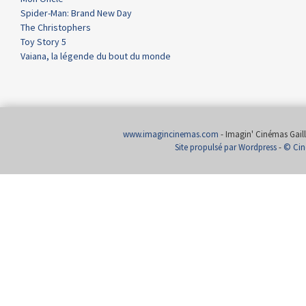
Spider-Man: Brand New Day
The Christophers
Toy Story 5
Vaiana, la légende du bout du monde
www.imagincinemas.com
- Imagin' Cinémas Gailla
Site propulsé par Wordpress
-
© Cin